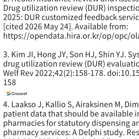
Drug utilization review (DUR) inspection
2025: DUR customized feedback servic
[cited 2026 May 24]. Available from:
https://opendata.hira.or.kr/op/opc/
3. Kim JI, Hong JY, Son HJ, Shin YJ. S
drug utilization review (DUR) evaluati
Welf Rev 2022;42(2):158-178. doi:10.
158
4. Laakso J, Kallio S, Airaksinen M, Di
patient data that should be available
pharmacies for statutory dispensing an
pharmacy services: A Delphi study. Re