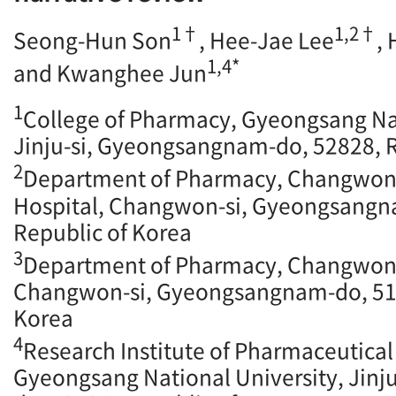
1
†
1,2
†
Seong-Hun Son
, Hee-Jae Lee
,
1,4*
and Kwanghee Jun
1
College of Pharmacy, Gyeongsang Nat
Jinju-si, Gyeongsangnam-do, 52828, R
2
Department of Pharmacy, Changw
Hospital, Changwon-si, Gyeongsangn
Republic of Korea
3
Department of Pharmacy, Changwon 
Changwon-si, Gyeongsangnam-do, 513
Korea
4
Research Institute of Pharmaceutical
Gyeongsang National University, Jin